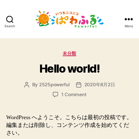
Search
Menu
い
つ
Categories
未分類
も
Hello world!
ニ
コ
By
2525powerful
2020年8月2日
Post
Post
author
date
ニ
on
1 Comment
Hello
コ
world!
WordPress へようこそ。こちらは最初の投稿です。
ぱ
編集または削除し、コンテンツ作成を始めてくだ
わ
さい。